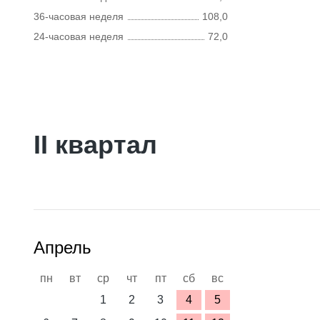
36-часовая неделя
108,0
24-часовая неделя
72,0
II квартал
Апрель
пн
вт
ср
чт
пт
сб
вс
1
2
3
4
5