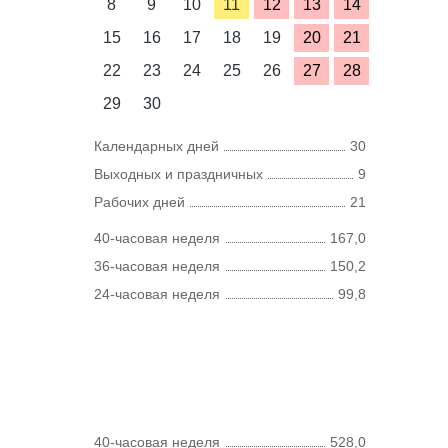
8
9
10
11
12
13
14
15
16
17
18
19
20
21
22
23
24
25
26
27
28
29
30
Календарных дней
30
Выходных и праздничных
9
Рабочих дней
21
40-часовая неделя
167,0
36-часовая неделя
150,2
24-часовая неделя
99,8
40-часовая неделя
528,0