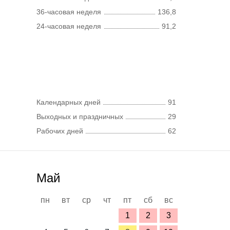
36-часовая неделя
136,8
24-часовая неделя
91,2
Календарных дней
91
Выходных и праздничных
29
Рабочих дней
62
Май
пн
вт
ср
чт
пт
сб
вс
1
2
3